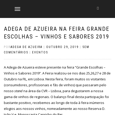
ALTERNAR
A
NAVEGAÇÃO
ADEGA DE AZUEIRA NA FEIRA GRANDE
ESCOLHAS – VINHOS E SABORES 2019
POR
ADEGA DE AZUEIRA
|
OUTUBRO 29, 2019
|
SEM
COMENTÁRIOS
|
EVENTOS
A Adega de Azueira esteve presente na feira “Grande Escolhas –
Vinhos e Sabores 2019”. A Feira realizou-se nos dias 25,26,27 e 28 de
Outubro na FIL, em Lisboa. Nesta feira, foram muitos os visitantes
(consumidores, profissionais e fãs de vinhos) que passaram pelo
nosso
stand
na área da CVR – Lisboa, para degustarem a nossa
gama de vinhos de regionais. O balanço final desta participação foi
bastante positivo, recebemos ao longo de toda à feira inúmeros
elogios aos nossos vinhos, nomeadamente ao nosso Reserva D.
João V e Monoscasta Capricho do Rei.