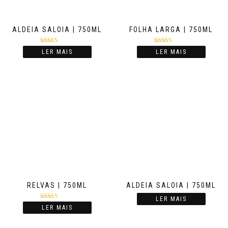
ALDEIA SALOIA | 750ML
FOLHA LARGA | 750ML
Avaliação
Avaliação
LER MAIS
LER MAIS
4.00
de 5
4.00
de 5
RELVAS | 750ML
ALDEIA SALOIA | 750ML
LER MAIS
Avaliação
LER MAIS
4.17
de 5