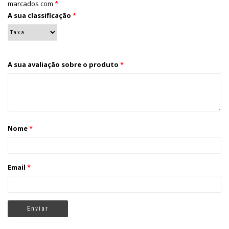
marcados com
*
A sua classificação
*
A sua avaliação sobre o produto
*
Nome
*
Email
*