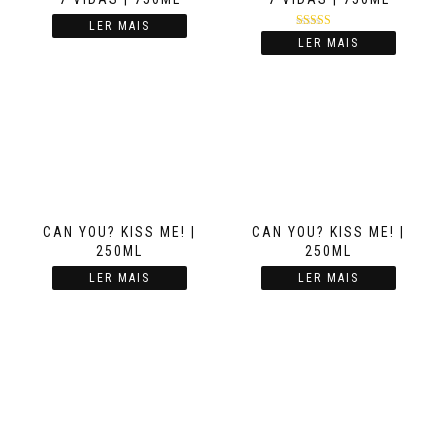
LER MAIS
Avaliação
LER MAIS
5.00
de 5
CAN YOU? KISS ME! |
CAN YOU? KISS ME! |
250ML
250ML
LER MAIS
LER MAIS