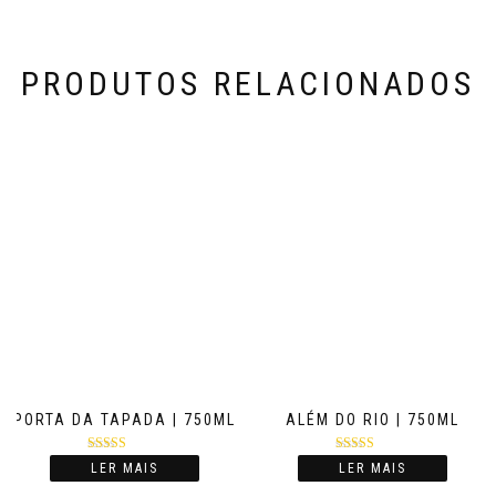
PRODUTOS RELACIONADOS
PORTA DA TAPADA | 750ML
ALÉM DO RIO | 750ML
Avaliação
Avaliação
LER MAIS
LER MAIS
5.00
de 5
5.00
de 5