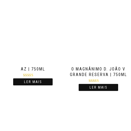
AZ | 750ML
O MAGNÂNIMO D. JOÃO V
GRANDE RESERVA | 750ML
Avaliação
LER MAIS
4.50
de 5
Avaliação
LER MAIS
5.00
de 5