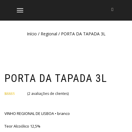
ALTERNAR
A
NAVEGAÇÃO
Início
/
Regional
/ PORTA DA TAPADA 3L
PORTA DA TAPADA 3L
(
2
avaliações de clientes)
Classificado
2
com
5.00
em
5 com base
em
VINHO REGIONAL DE LISBOA • branco
classificações
de clientes
Teor Alcoólico 12,5%