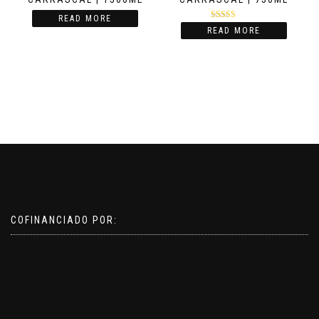
READ MORE
Rated
5.00
READ MORE
out of 5
COFINANCIADO POR: