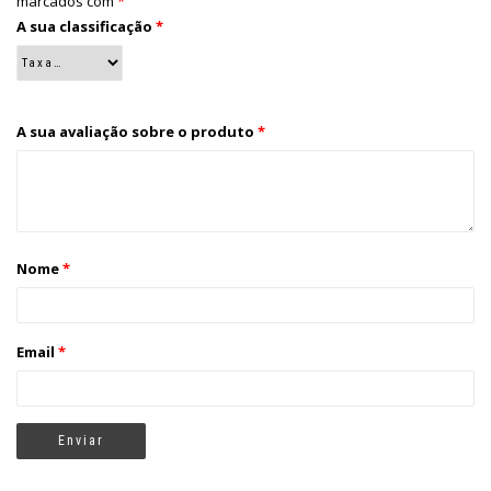
marcados com
*
A sua classificação
*
A sua avaliação sobre o produto
*
Nome
*
Email
*