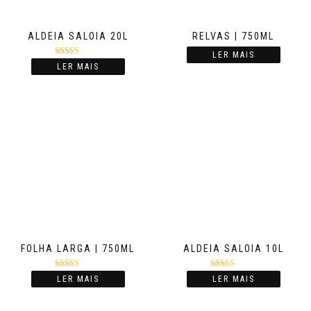
ALDEIA SALOIA 20L
RELVAS | 750ML
LER MAIS
Avaliação
LER MAIS
5.00
de 5
FOLHA LARGA | 750ML
ALDEIA SALOIA 10L
Avaliação
Avaliação
LER MAIS
LER MAIS
4.00
de 5
5.00
de 5